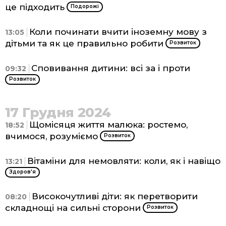
це підходить
Подорожі
Коли починати вчити іноземну мову з
13:05
дітьми та як це правильно робити
Розвиток
Сповивання дитини: всі за і проти
09:32
Розвиток
17 Грудня 2024
Щомісяця життя малюка: ростемо,
18:52
вчимося, розуміємо
Розвиток
Вітаміни для немовляти: коли, як і навіщо
13:21
Здоров'я
Високочутливі діти: як перетворити
08:20
складнощі на сильні сторони
Розвиток