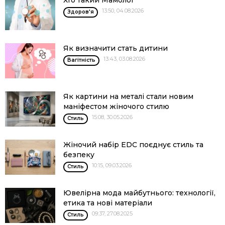
Хто такий Мамолог
13:50, 04.08.2026
Здоров'я
Як визначити стать дитини
13:43, 03.08.2026
Вагітність
Як картини на металі стали новим
маніфестом жіночого стилю
15:08, 30.05.2026
Стиль
Жіночий набір EDC поєднує стиль та
безпеку
10:15, 09.03.2026
Стиль
Ювелірна мода майбутнього: технології,
етика та нові матеріали
09:37, 27.08.2025
Стиль