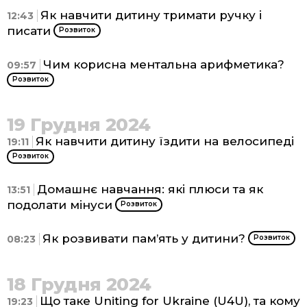
Як навчити дитину тримати ручку і
12:43
писати
Розвиток
Чим корисна ментальна арифметика?
09:57
Розвиток
19 Грудня 2024
Як навчити дитину їздити на велосипеді
19:11
Розвиток
Домашнє навчання: які плюси та як
13:51
подолати мінуси
Розвиток
Як розвивати пам’ять у дитини?
08:23
Розвиток
18 Грудня 2024
Що таке Uniting for Ukraine (U4U), та кому
19:23