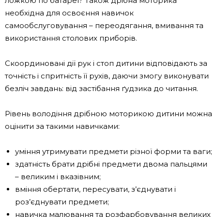
ложкою по батареї? Також дрібна моторика
необхідна для освоєння навичок
самообслуговування – переодягання, вмивання та
використання столових приборів.
Скоординовані дії рук і стоп дитини відповідають за
точність і спритність її рухів, даючи змогу виконувати
безліч завдань: від застібання ґудзика до читання.
Рівень володіння дрібною моторикою дитини можна
оцінити за такими навичками:
уміння утримувати предмети різної форми та ваги;
здатність брати дрібні предмети двома пальцями
– великим і вказівним;
вміння обертати, пересувати, з’єднувати і
роз’єднувати предмети;
навичка малювання та розфарбовування великих