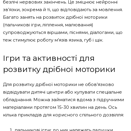
безлічі нервових закінчень. Це зміцнює нейронні
зв’язки, зокрема й ті, що відповідають за мовлення.
Багато занять на розвиток дрібної моторики
(пальчикові ігри, ліплення, малювання)
супроводжуються віршами, піснями, діалогами, що
теж стимулює роботу м’язів язика, губ і щік.
Ігри та активності для
розвитку дрібної моторики
Для розвитку дрібної моторики не обов’язково
відвідувати дитячі центри або купувати спеціальне
обладнання. Можна займатися вдома з підручними
матеріалами протягом 15-30 хвилин на день. Ось
кілька прикладів для корисного спільного дозвілля:
пальчикові ігри: до них належать ладушки,