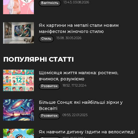
13:43, 03.08.2026
Вагітність
Як картини на металі стали новим
маніфестом жіночого стилю
15:08, 30.05.2026
Стиль
ПОПУЛЯРНІ СТАТТІ
Щомісяця життя малюка: ростемо,
вчимося, розуміємо
18:52, 17.12.2024
Розвиток
Більше Сонця: які найбільші зірки у
Всесвіті
09:55, 22.01.2025
Розвиток
Як навчити дитину їздити на велосипеді