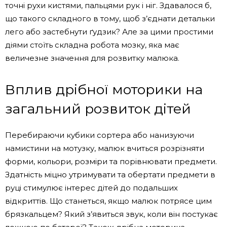
точні рухи кистями, пальцями рук і ніг. Здавалося б,
що такого складного в тому, щоб з’єднати детальки
лего або застебнути ґудзик? Але за цими простими
діями стоїть складна робота мозку, яка має
величезне значення для розвитку малюка.
Вплив дрібної моторики на
загальний розвиток дітей
Перебираючи кубики сортера або нанизуючи
намистини на мотузку, малюк вчиться розрізняти
форми, кольори, розміри та порівнювати предмети.
Здатність міцно утримувати та обертати предмети в
руці стимулює інтерес дітей до подальших
відкриттів. Що станеться, якщо малюк потрясе цим
брязкальцем? Який з’явиться звук, коли він постукає