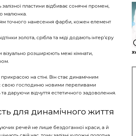
ь залізної пластини відбиває сонячні промені,
о малюнка.
гіям точного нанесення фарби, кожен елемент
дтінки золота, срібла та міді додають інтер’єру
Х
ки візуально розширюють межі кімнати,
ром.
прикрасою на стіні. Він стає динамічним
чає свою господиню новими переливами
 та даруючи відчуття естетичного задоволення.
сть для динамічного життя
уючих речей не лише бездоганної краси, а й
інують свій час, тому залізні художні полотна