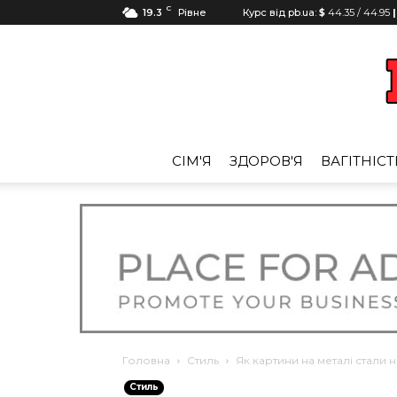
C
19.3
Рівне
Курс від pb.ua:
$
44.35
/
44.95
|
СІМ'Я
ЗДОРОВ'Я
ВАГІТНІСТ
Головна
Стиль
Як картини на металі стали
Стиль