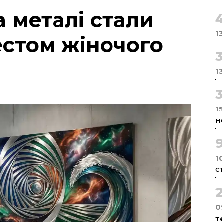
 металі стали
1
стом жіночого
1
1
н
1
с
0
т