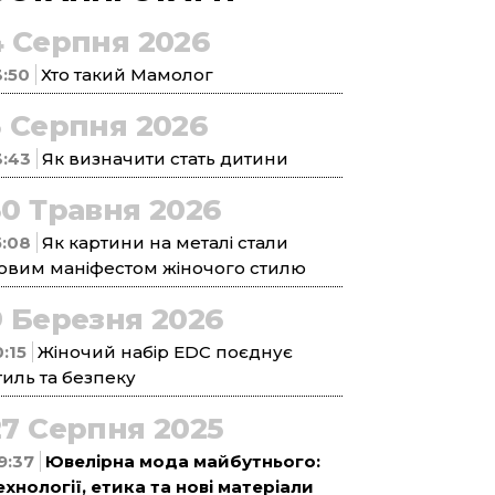
4 Серпня 2026
3:50
Хто такий Мамолог
3 Серпня 2026
3:43
Як визначити стать дитини
30 Травня 2026
5:08
Як картини на металі стали
овим маніфестом жіночого стилю
9 Березня 2026
0:15
Жіночий набір EDC поєднує
тиль та безпеку
27 Серпня 2025
9:37
Ювелірна мода майбутнього:
ехнології, етика та нові матеріали