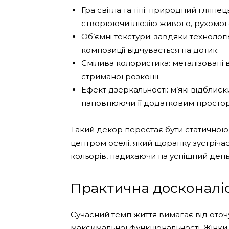
Гра світла та тіні: природний глянец
створюючи ілюзію живого, рухомог
Об’ємні текстури: завдяки техноло
композиції відчувається на дотик.
Смілива колористика: металізовані ві
стриманої розкоші.
Ефект дзеркальності: м’які відблис
наповнюючи її додатковим просто
Такий декор перестає бути статичною 
центром оселі, який щоранку зустрі
кольорів, надихаючи на успішний день
Практична досконалі
Сучасний темп життя вимагає від оточ
максимальної функціональності. Жінки ц