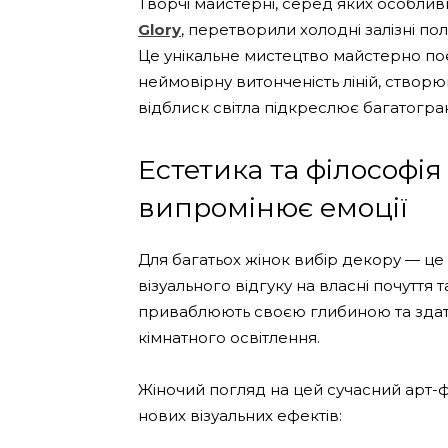
Творчі майстерні, серед яких особли
Glory
, перетворили холодні залізні п
Це унікальне мистецтво майстерно поєд
неймовірну витонченість ліній, створ
відблиск світла підкреслює багатогран
Естетика та філософія
випромінює емоції
Для багатьох жінок вибір декору — це 
візуального відгуку на власні почуття т
приваблюють своєю глибиною та здат
кімнатного освітлення.
Жіночий погляд на цей сучасний арт-ф
нових візуальних ефектів: