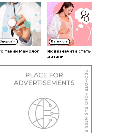
Здоров'я
Вагітність
то такий Мамолог
Як визначити стать
дитини