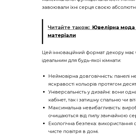
завоювали їхні серця своєю абсолютн
Читайте також:
Ювелірна мода м
матеріали
Цей інноваційний формат декору має б
ідеальним для будь-якої кімнати:
Неймовірна довговічність: панелі не
яскравості кольорів протягом десят
Універсальність у дизайні: вони о
кабінет, так і затишну спальню чи ві
Максимальна невибагливість: вироб
очищаються від пилу звичайною се
Екологічна безпека: використання с
чисте повітря в домі.