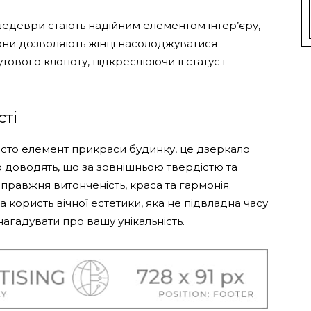
шедеври стають надійним елементом інтер’єру,
Вони дозволяють жінці насолоджуватися
ового клопоту, підкреслюючи її статус і
сті
осто елемент прикраси будинку, це дзеркало
о доводять, що за зовнішньою твердістю та
правжня витонченість, краса та гармонія.
а користь вічної естетики, яка не підвладна часу
агадувати про вашу унікальність.