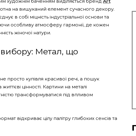
вим художнім баченням виділяється бренд
Art
олотна на вишуканий елемент сучасного декору.
нує в собі міцність індустріальної основи та
юючи особливу атмосферу гармонії, де кожен
ність жіночої натури.
 вибору: Метал, що
не просто купівля красивої речі, а пошук
а життєві цінності. Картини на металі
ністю трансформуватися під впливом
ормат відкриває цілу палітру глибоких сенсів та