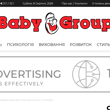
 €
51.1
/
52.1
Субота, 8 Серпня, 2026
Про нас / Контакти
З питань ре
Ь
ПСИХОЛОГІЯ
ВИХОВАННЯ
РОЗВИТОК
СТИЛ
Baby
Group
 новим маніфестом жіночого стилю