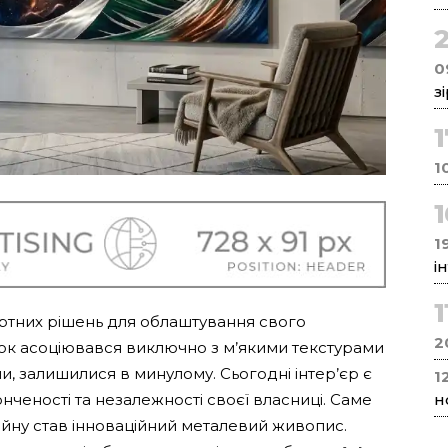
0
з
1
19
і
1
артних рішень для облаштування свого
2
шок асоціювався виключно з м’якими текстурами
, залишилися в минулому. Сьогодні інтер’єр є
1
нченості та незалежності своєї власниці. Саме
н
зайну став інноваційний металевий живопис.