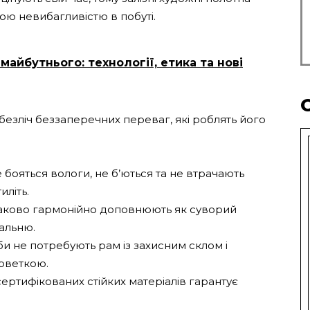
ою невибагливістю в побуті.
айбутнього: технології, етика та нові
езліч беззаперечних переваг, які роблять його
 бояться вологи, не б’ються та не втрачають
иліть.
днаково гармонійно доповнюють як суворий
тальню.
и не потребують рам із захисним склом і
рветкою.
ертифікованих стійких матеріалів гарантує