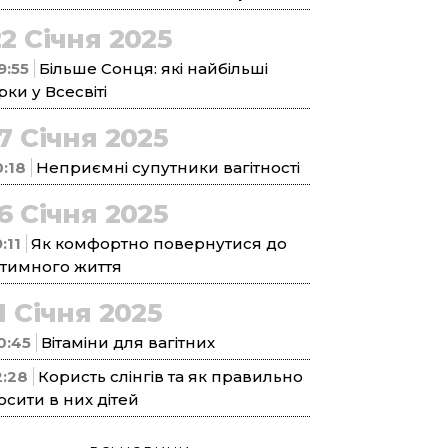
22 Січня 2025
9:55
Більше Сонця: які найбільші
ірки у Всесвіті
17 Січня 2025
0:18
Неприємні супутники вагітності
16 Січня 2025
:11
Як комфортно повернутися до
нтимного життя
1 Січня 2025
0:45
Вітаміни для вагітних
2:28
Користь слінгів та як правильно
осити в них дітей