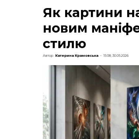
Як картини на
новим маніфе
стилю
Автор:
Катерина Крамовська
-
15:08, 30.05.2026