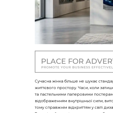
Сучасна жінка більше не шукає станд
життєвого простору. Часи, коли зати
та пастельними паперовими постерами
відображенням внутрішньої сили, вито
тому справжнім відкриттям у світі ди