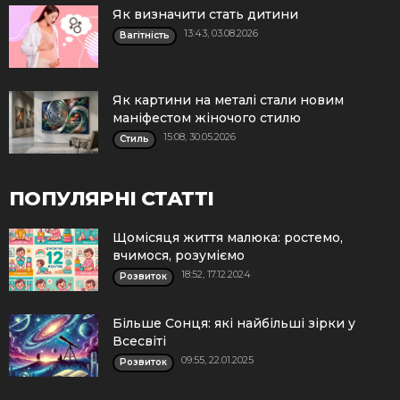
Як визначити стать дитини
13:43, 03.08.2026
Вагітність
Як картини на металі стали новим
маніфестом жіночого стилю
15:08, 30.05.2026
Стиль
ПОПУЛЯРНІ СТАТТІ
Щомісяця життя малюка: ростемо,
вчимося, розуміємо
18:52, 17.12.2024
Розвиток
Більше Сонця: які найбільші зірки у
Всесвіті
09:55, 22.01.2025
Розвиток