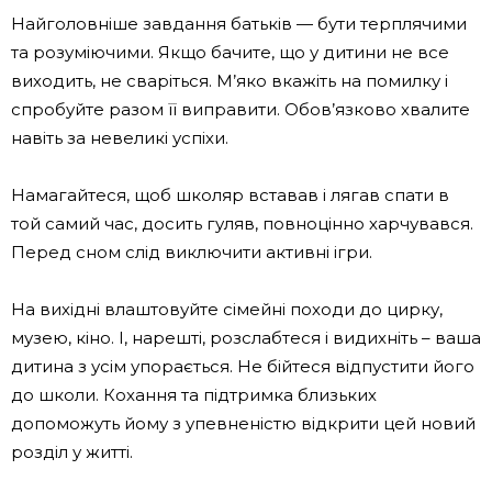
Найголовніше завдання батьків — бути терплячими
та розуміючими. Якщо бачите, що у дитини не все
виходить, не сваріться. М’яко вкажіть на помилку і
спробуйте разом її виправити. Обов’язково хвалите
навіть за невеликі успіхи.
Намагайтеся, щоб школяр вставав і лягав спати в
той самий час, досить гуляв, повноцінно харчувався.
Перед сном слід виключити активні ігри.
На вихідні влаштовуйте сімейні походи до цирку,
музею, кіно. І, нарешті, розслабтеся і видихніть – ваша
дитина з усім упорається. Не бійтеся відпустити його
до школи. Кохання та підтримка близьких
допоможуть йому з упевненістю відкрити цей новий
розділ у житті.