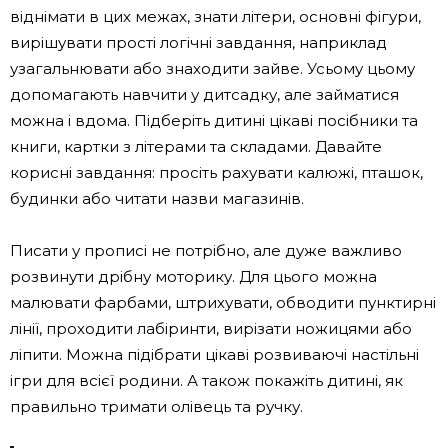
віднімати в цих межах, знати літери, основні фігури,
вирішувати прості логічні завдання, наприклад
узагальнювати або знаходити зайве. Усьому цьому
допомагають навчити у дитсадку, але займатися
можна і вдома. Підберіть дитині цікаві посібники та
книги, картки з літерами та складами. Давайте
корисні завдання: просіть рахувати калюжі, пташок,
будинки або читати назви магазинів.
Писати у прописі не потрібно, але дуже важливо
розвинути дрібну моторику. Для цього можна
малювати фарбами, штрихувати, обводити пунктирні
лінії, проходити лабіринти, вирізати ножицями або
ліпити. Можна підібрати цікаві розвиваючі настільні
ігри для всієї родини. А також покажіть дитині, як
правильно тримати олівець та ручку.