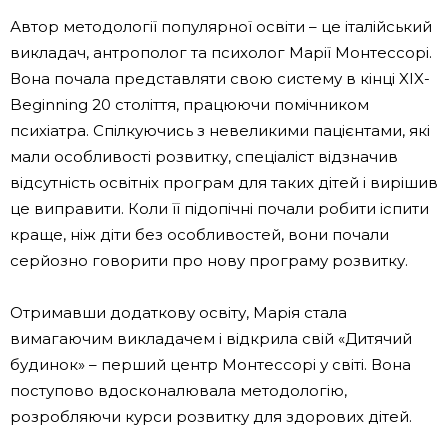
Автор методології популярної освіти – це італійський
викладач, антрополог та психолог Марії Монтессорі.
Вона почала представляти свою систему в кінці XIX-
Beginning 20 століття, працюючи помічником
психіатра. Спілкуючись з невеликими пацієнтами, які
мали особливості розвитку, спеціаліст відзначив
відсутність освітніх програм для таких дітей і вирішив
це виправити. Коли її підопічні почали робити іспити
краще, ніж діти без особливостей, вони почали
серйозно говорити про нову програму розвитку.
Отримавши додаткову освіту, Марія стала
вимагаючим викладачем і відкрила свій «Дитячий
будинок» – перший центр Монтессорі у світі. Вона
поступово вдосконалювала методологію,
розробляючи курси розвитку для здорових дітей.