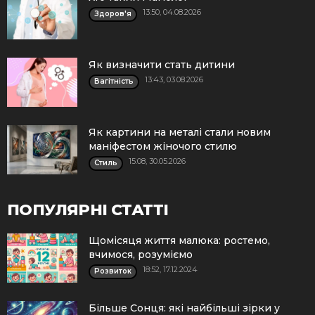
13:50, 04.08.2026
Здоров'я
Як визначити стать дитини
13:43, 03.08.2026
Вагітність
Як картини на металі стали новим
маніфестом жіночого стилю
15:08, 30.05.2026
Стиль
ПОПУЛЯРНІ СТАТТІ
Щомісяця життя малюка: ростемо,
вчимося, розуміємо
18:52, 17.12.2024
Розвиток
Більше Сонця: які найбільші зірки у