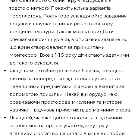
малюка за його столик і вручіть друшляк з
товстою ниткою. Покажіть кілька варіантів
переплетень. Поступово ускладнюйте завдання,
додаючи шнурки та нитки різного кольору,
товщини, текстури. Також можна придбати
спеціальні ігри-шнурівки, в описі яких зазначено,
що вони створювалися за принципами
Монтессорі. Вже з 1-1,5 року діти стають здатними
до такого рукоділля.
Якщо вам потрібно розвісити білизну, посадіть
дитину за попередньо підготовлену ємність із
невеликими предметами, які можна вхопити за
допомогою прищіпки. Нехай він орудує нею,
розвиваючи просторове мислення та моторні
навички, і відчуває причетність до маминих справ.
Для дітей, які вже добре говорять, із підручних
засобів можна організувати чудову гру у
вгадайку. Достатньо накидати в мішечок добре