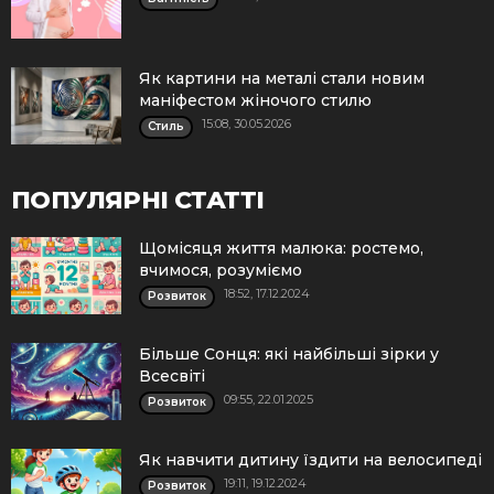
Як картини на металі стали новим
маніфестом жіночого стилю
15:08, 30.05.2026
Стиль
ПОПУЛЯРНІ СТАТТІ
Щомісяця життя малюка: ростемо,
вчимося, розуміємо
18:52, 17.12.2024
Розвиток
Більше Сонця: які найбільші зірки у
Всесвіті
09:55, 22.01.2025
Розвиток
Як навчити дитину їздити на велосипеді
19:11, 19.12.2024
Розвиток