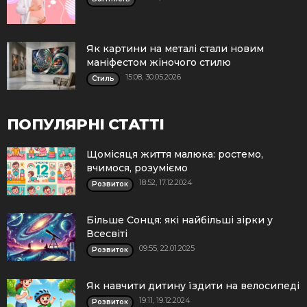
Як картини на металі стали новим
маніфестом жіночого стилю
15:08, 30.05.2026
Стиль
ПОПУЛЯРНІ СТАТТІ
Щомісяця життя малюка: ростемо,
вчимося, розуміємо
18:52, 17.12.2024
Розвиток
Більше Сонця: які найбільші зірки у
Всесвіті
09:55, 22.01.2025
Розвиток
Як навчити дитину їздити на велосипеді
19:11, 19.12.2024
Розвиток